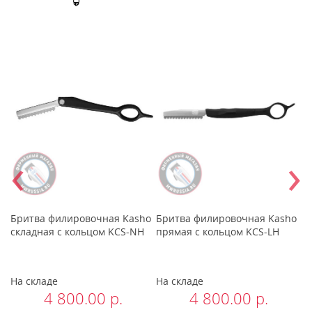
‹
›
Бритва филировочная Kasho
Бритва филировочная Kasho
К
-
складная с кольцом KCS-NH
прямая с кольцом KCS-LH
б
C
На складе
На складе
В
4 800.00 р.
4 800.00 р.