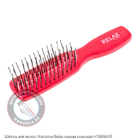
Щетка для волос Harizma Relax малая красная h10694-03